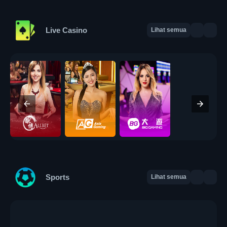
Live Casino
Lihat semua
Sports
Lihat semua