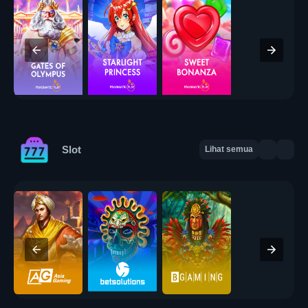
Slot
Lihat semua