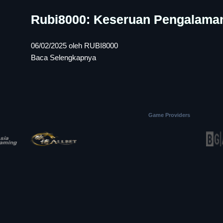
Rubi8000: Keseruan Pengalama
06/02/2025
oleh
RUBI8000
Baca Selengkapnya
Game Providers