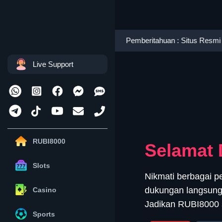
Pemberitahuan : Situs Resmi Slot T
Live Support
Masuk
Daftar
RUBI8000
Selamat 
Slots
Nikmati berbagai 
dukungan langsung
Casino
Jadikan RUBI8000 s
Sports