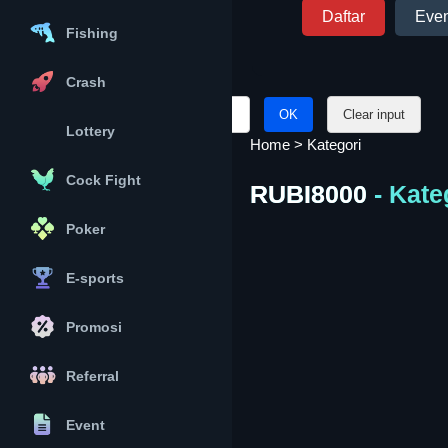
Daftar
Even
Fishing
Crash
Search
Clear input
for:
Lottery
Home
>
Kategori
Cock Fight
RUBI8000
- Kate
Poker
E-sports
Promosi
Referral
Event