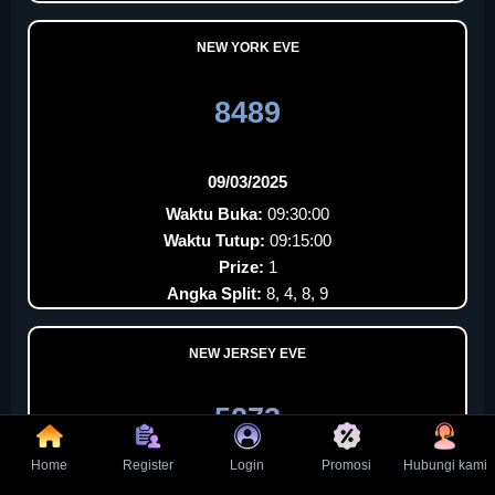
NEW YORK EVE
8489
09/03/2025
Waktu Buka:
09:30:00
Waktu Tutup:
09:15:00
Prize:
1
Angka Split:
8, 4, 8, 9
NEW JERSEY EVE
5273
Home
Register
Login
Promosi
Hubungi kami
09/03/2025