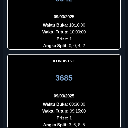
09/03/2025
Waktu Buka:
10:10:00
Waktu Tutup:
10:00:00
Prize:
1
Angka Split:
0, 0, 4, 2
ILLINOIS EVE
3685
09/03/2025
Waktu Buka:
09:30:00
Waktu Tutup:
09:15:00
Prize:
1
Angka Split:
3, 6, 8, 5