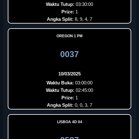
Waktu Tutup:
03:30:00
Prize:
1
Angka Split:
8, 9, 4, 7
OREGON 1 PM
0037
10/03/2025
Waktu Buka:
03:00:00
Waktu Tutup:
02:45:00
Prize:
1
Angka Split:
0, 0, 3, 7
LISBOA 4D 04