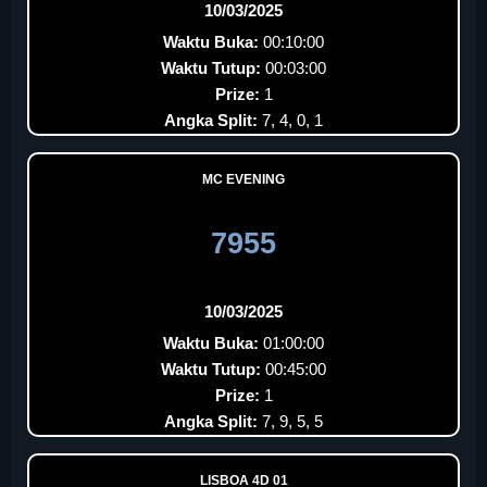
10/03/2025
Waktu Buka:
00:10:00
Waktu Tutup:
00:03:00
Prize:
1
Angka Split:
7, 4, 0, 1
MC EVENING
7955
10/03/2025
Waktu Buka:
01:00:00
Waktu Tutup:
00:45:00
Prize:
1
Angka Split:
7, 9, 5, 5
LISBOA 4D 01