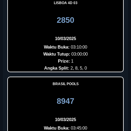
LISBOA 4D 03
2850
10/03/2025
Waktu Buka:
03:10:00
Waktu Tutup:
03:00:00
Prize:
1
Angka Split:
2, 8, 5, 0
BRASIL POOLS
8947
10/03/2025
Waktu Buka:
03:45:00