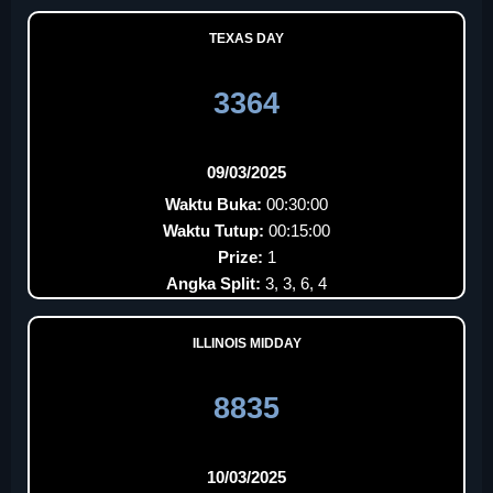
TEXAS DAY
3364
09/03/2025
Waktu Buka:
00:30:00
Waktu Tutup:
00:15:00
Prize:
1
Angka Split:
3, 3, 6, 4
ILLINOIS MIDDAY
8835
10/03/2025