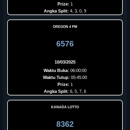
Prize:
1
Angka Split:
4, 3, 0, 9
OREGON 4 PM
6576
10/03/2025
Waktu Buka:
06:00:00
Waktu Tutup:
05:45:00
Prize:
1
Angka Split:
6, 5, 7, 6
KANADA LOTTO
8362