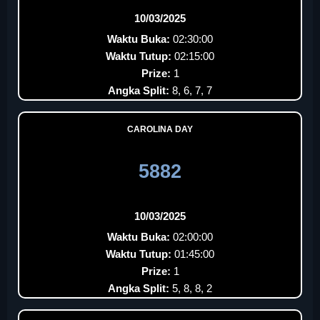
10/03/2025
Waktu Buka:
02:30:00
Waktu Tutup:
02:15:00
Prize:
1
Angka Split:
8, 6, 7, 7
CAROLINA DAY
5882
10/03/2025
Waktu Buka:
02:00:00
Waktu Tutup:
01:45:00
Prize:
1
Angka Split:
5, 8, 8, 2