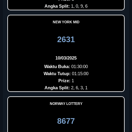
Angka Split:
1, 0, 9, 6
NEW YORK MID
2631
10/03/2025
Waktu Buka:
01:30:00
Waktu Tutup:
01:15:00
Prize:
1
Angka Split:
2, 6, 3, 1
NORWAY LOTTERY
8677