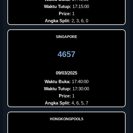
Waktu Tutup:
17:15:00
Prize:
1
Angka Split:
2, 3, 6, 0
SINGAPORE
4657
09/03/2025
Waktu Buka:
17:40:00
Waktu Tutup:
17:30:00
Prize:
1
Angka Split:
4, 6, 5, 7
HONGKONGPOOLS