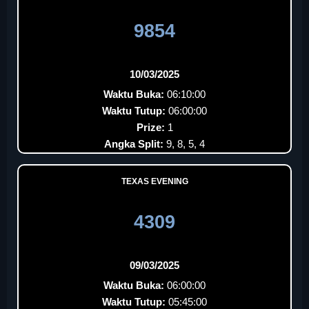
9854
10/03/2025
Waktu Buka:
06:10:00
Waktu Tutup:
06:00:00
Prize:
1
Angka Split:
9, 8, 5, 4
TEXAS EVENING
4309
09/03/2025
Waktu Buka:
06:00:00
Waktu Tutup:
05:45:00