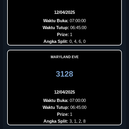
12/04/2025
Waktu Buka:
07:00:00
Waktu Tutup:
06:45:00
Prize:
1
Angka Split:
0, 4, 6, 0
MARYLAND EVE
3128
12/04/2025
Waktu Buka:
07:00:00
Waktu Tutup:
06:45:00
Prize:
1
Angka Split:
3, 1, 2, 8