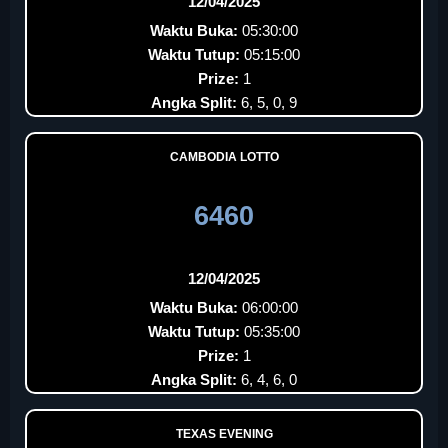
12/04/2025
Waktu Buka:
05:30:00
Waktu Tutup:
05:15:00
Prize:
1
Angka Split:
6, 5, 0, 9
CAMBODIA LOTTO
6460
12/04/2025
Waktu Buka:
06:00:00
Waktu Tutup:
05:35:00
Prize:
1
Angka Split:
6, 4, 6, 0
TEXAS EVENING