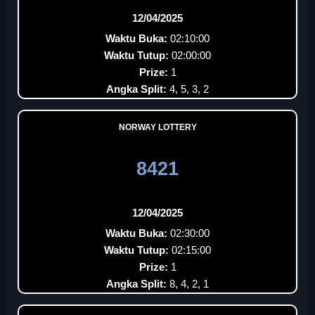
12/04/2025
Waktu Buka:
02:10:00
Waktu Tutup:
02:00:00
Prize:
1
Angka Split:
4, 5, 3, 2
NORWAY LOTTERY
8421
12/04/2025
Waktu Buka:
02:30:00
Waktu Tutup:
02:15:00
Prize:
1
Angka Split:
8, 4, 2, 1