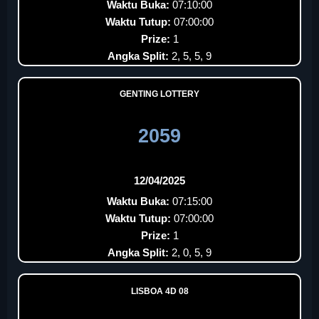
Waktu Buka:
07:10:00
Waktu Tutup:
07:00:00
Prize:
1
Angka Split:
2, 5, 5, 9
GENTING LOTTERY
2059
12/04/2025
Waktu Buka:
07:15:00
Waktu Tutup:
07:00:00
Prize:
1
Angka Split:
2, 0, 5, 9
LISBOA 4D 08