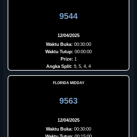
9544
12/04/2025
Waktu Buka:
00:30:00
Waktu Tutup:
00:00:00
Prize:
1
Angka Split:
9, 5, 4, 4
FLORIDA MIDDAY
9563
12/04/2025
Waktu Buka:
00:30:00
Waktu Tutup:
00:15:00