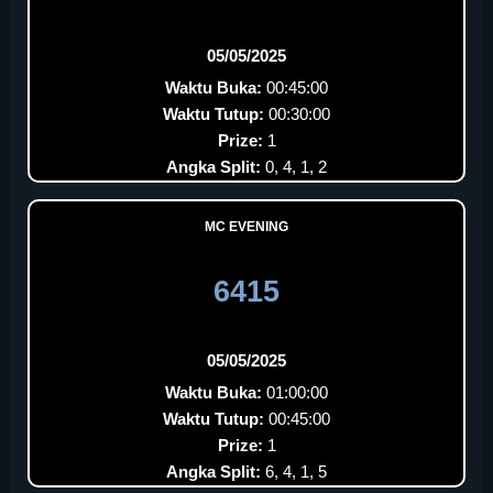
05/05/2025
Waktu Buka:
00:45:00
Waktu Tutup:
00:30:00
Prize:
1
Angka Split:
0, 4, 1, 2
MC EVENING
6415
05/05/2025
Waktu Buka:
01:00:00
Waktu Tutup:
00:45:00
Prize:
1
Angka Split:
6, 4, 1, 5