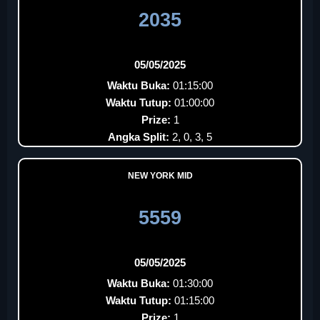
2035
05/05/2025
Waktu Buka:
01:15:00
Waktu Tutup:
01:00:00
Prize:
1
Angka Split:
2, 0, 3, 5
NEW YORK MID
5559
05/05/2025
Waktu Buka:
01:30:00
Waktu Tutup:
01:15:00
Prize:
1