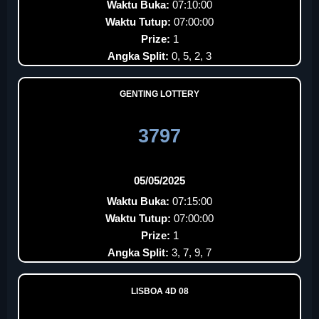
Waktu Buka:
07:10:00
Waktu Tutup:
07:00:00
Prize:
1
Angka Split:
0, 5, 2, 3
GENTING LOTTERY
3797
05/05/2025
Waktu Buka:
07:15:00
Waktu Tutup:
07:00:00
Prize:
1
Angka Split:
3, 7, 9, 7
LISBOA 4D 08