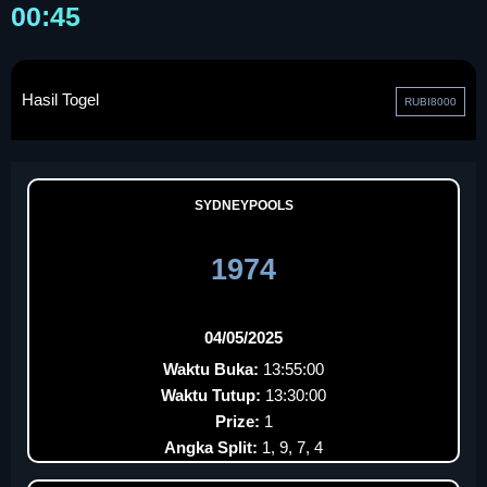
00:45
Hasil Togel
RUBI8000
SYDNEYPOOLS
1974
04/05/2025
Waktu Buka:
13:55:00
Waktu Tutup:
13:30:00
Prize:
1
Angka Split:
1, 9, 7, 4