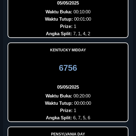
05/05/2025
Waktu Buka:
00:10:00
Waktu Tutup:
00:01:00
Prize:
1
Angka Split:
7, 1, 4, 2
KENTUCKY MIDDAY
6756
05/05/2025
Waktu Buka:
00:20:00
Waktu Tutup:
00:00:00
Prize:
1
Angka Split:
6, 7, 5, 6
PENSYLVANIA DAY