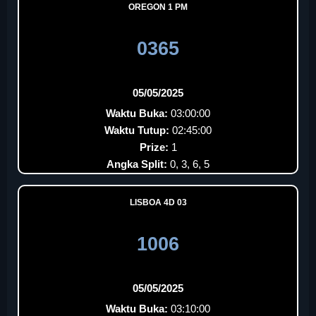
OREGON 1 PM
0365
05/05/2025
Waktu Buka:
03:00:00
Waktu Tutup:
02:45:00
Prize:
1
Angka Split:
0, 3, 6, 5
LISBOA 4D 03
1006
05/05/2025
Waktu Buka:
03:10:00