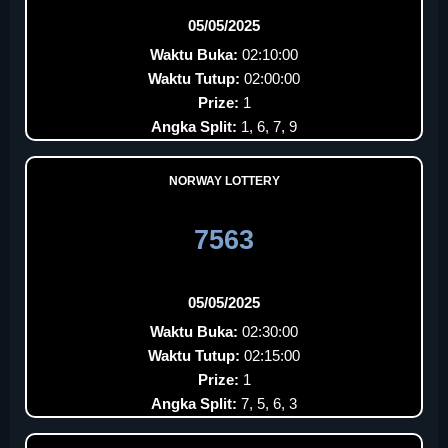
05/05/2025
Waktu Buka:
02:10:00
Waktu Tutup:
02:00:00
Prize:
1
Angka Split:
1, 6, 7, 9
NORWAY LOTTERY
7563
05/05/2025
Waktu Buka:
02:30:00
Waktu Tutup:
02:15:00
Prize:
1
Angka Split:
7, 5, 6, 3