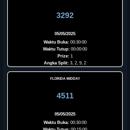
3292
05/05/2025
Waktu Buka:
00:30:00
Waktu Tutup:
00:00:00
Prize:
1
Angka Split:
3, 2, 9, 2
FLORIDA MIDDAY
4511
05/05/2025
Waktu Buka:
00:30:00
Waktu Tutup:
00:15:00