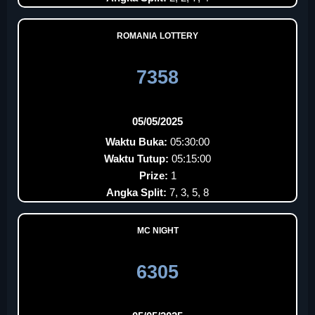
ROMANIA LOTTERY
7358
05/05/2025
Waktu Buka:
05:30:00
Waktu Tutup:
05:15:00
Prize:
1
Angka Split:
7, 3, 5, 8
MC NIGHT
6305