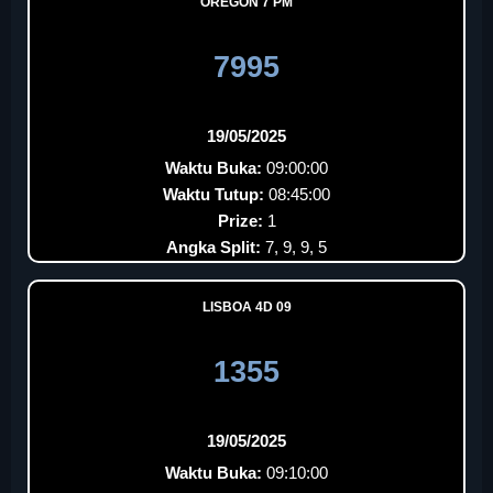
OREGON 7 PM
7995
19/05/2025
Waktu Buka:
09:00:00
Waktu Tutup:
08:45:00
Prize:
1
Angka Split:
7, 9, 9, 5
LISBOA 4D 09
1355
19/05/2025
Waktu Buka:
09:10:00