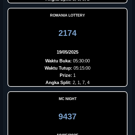
ROMANIA LOTTERY
2174
19/05/2025
Waktu Buka:
05:30:00
Waktu Tutup:
05:15:00
Prize:
1
Angka Split:
2, 1, 7, 4
MC NIGHT
9437