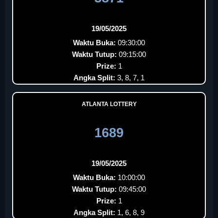
19/05/2025
Waktu Buka:
09:30:00
Waktu Tutup:
09:15:00
Prize:
1
Angka Split:
3, 8, 7, 1
ATLANTA LOTTERY
1689
19/05/2025
Waktu Buka:
10:00:00
Waktu Tutup:
09:45:00
Prize:
1
Angka Split:
1, 6, 8, 9