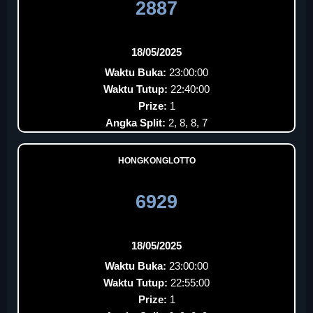
2887
18/05/2025
Waktu Buka:
23:00:00
Waktu Tutup:
22:40:00
Prize:
1
Angka Split:
2, 8, 8, 7
HONGKONGLOTTO
6929
18/05/2025
Waktu Buka:
23:00:00
Waktu Tutup:
22:55:00
Prize:
1