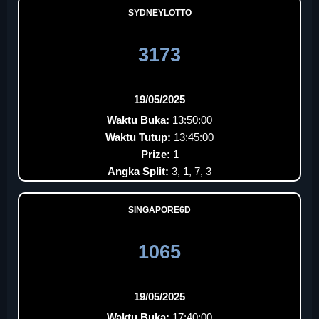
SYDNEYLOTTO
3173
19/05/2025
Waktu Buka:
13:50:00
Waktu Tutup:
13:45:00
Prize:
1
Angka Split:
3, 1, 7, 3
SINGAPORE6D
1065
19/05/2025
Waktu Buka:
17:40:00