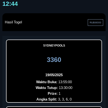
12:44
Hasil Togel
RUBI8000
SYDNEYPOOLS
3360
19/05/2025
Waktu Buka:
13:55:00
Waktu Tutup:
13:30:00
Prize:
1
Angka Split:
3, 3, 6, 0