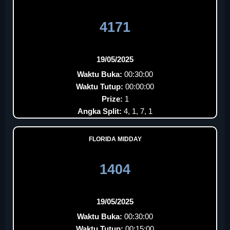
4171
19/05/2025
Waktu Buka:
00:30:00
Waktu Tutup:
00:00:00
Prize:
1
Angka Split:
4, 1, 7, 1
FLORIDA MIDDAY
1404
19/05/2025
Waktu Buka:
00:30:00
Waktu Tutup:
00:15:00