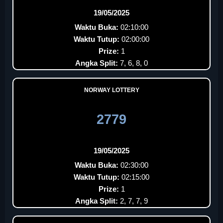
19/05/2025
Waktu Buka:
02:10:00
Waktu Tutup:
02:00:00
Prize:
1
Angka Split:
7, 6, 8, 0
NORWAY LOTTERY
2779
19/05/2025
Waktu Buka:
02:30:00
Waktu Tutup:
02:15:00
Prize:
1
Angka Split:
2, 7, 7, 9