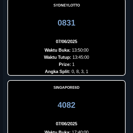
SYDNEYLOTTO
0831
07/06/2025
Waktu Buka:
13:50:00
Waktu Tutup:
13:45:00
Prize:
1
Angka Split:
0, 8, 3, 1
SINGAPORE6D
4082
07/06/2025
Waktu Buka:
17:40:00