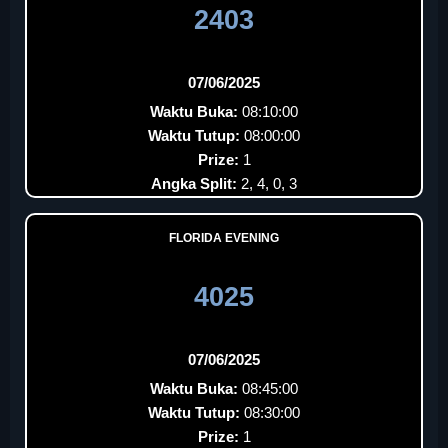
2403
07/06/2025
Waktu Buka:
08:10:00
Waktu Tutup:
08:00:00
Prize:
1
Angka Split:
2, 4, 0, 3
FLORIDA EVENING
4025
07/06/2025
Waktu Buka:
08:45:00
Waktu Tutup:
08:30:00
Prize:
1