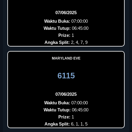
07/06/2025
Waktu Buka:
07:00:00
Waktu Tutup:
06:45:00
Prize:
1
Angka Split:
2, 4, 7, 9
MARYLAND EVE
6115
07/06/2025
Waktu Buka:
07:00:00
Waktu Tutup:
06:45:00
Prize:
1
Angka Split:
6, 1, 1, 5