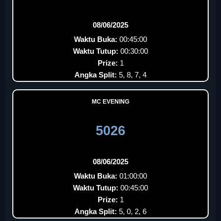
08/06/2025
Waktu Buka:
00:45:00
Waktu Tutup:
00:30:00
Prize:
1
Angka Split:
5, 8, 7, 4
MC EVENING
5026
08/06/2025
Waktu Buka:
01:00:00
Waktu Tutup:
00:45:00
Prize:
1
Angka Split:
5, 0, 2, 6