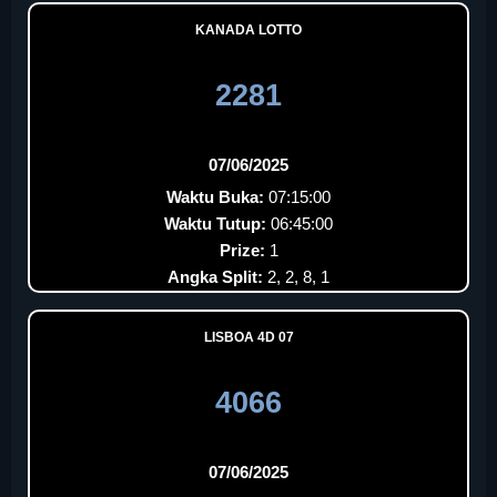
KANADA LOTTO
2281
07/06/2025
Waktu Buka:
07:15:00
Waktu Tutup:
06:45:00
Prize:
1
Angka Split:
2, 2, 8, 1
LISBOA 4D 07
4066
07/06/2025