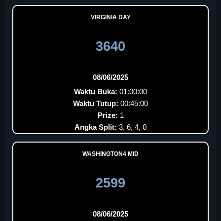
VIRGINIA DAY
3640
08/06/2025
Waktu Buka:
01:00:00
Waktu Tutup:
00:45:00
Prize:
1
Angka Split:
3, 6, 4, 0
WASHINGTON4 MID
2599
08/06/2025