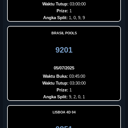
Waktu Tutup:
03:00:00
Prize:
1
Angka Split:
1, 0, 9, 9
BRASIL POOLS
9201
05/07/2025
Waktu Buka:
03:45:00
Waktu Tutup:
03:30:00
Prize:
1
Angka Split:
9, 2, 0, 1
LISBOA 4D 04