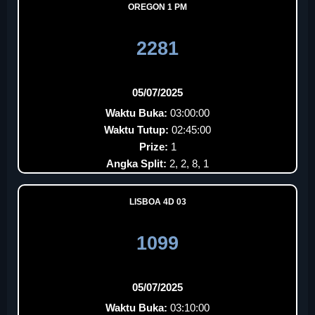
OREGON 1 PM
2281
05/07/2025
Waktu Buka:
03:00:00
Waktu Tutup:
02:45:00
Prize:
1
Angka Split:
2, 2, 8, 1
LISBOA 4D 03
1099
05/07/2025
Waktu Buka:
03:10:00