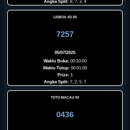
Angka Split:
8, 7, 3, 4
LISBOA 4D 00
7257
05/07/2025
Waktu Buka:
00:10:00
Waktu Tutup:
00:01:00
Prize:
1
Angka Split:
7, 2, 5, 7
TOTO MACAU 00
0436