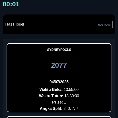
00:01
Hasil Togel
RUBI8000
SYDNEYPOOLS
2077
04/07/2025
Waktu Buka:
13:55:00
Waktu Tutup:
13:30:00
Prize:
1
Angka Split:
2, 0, 7, 7