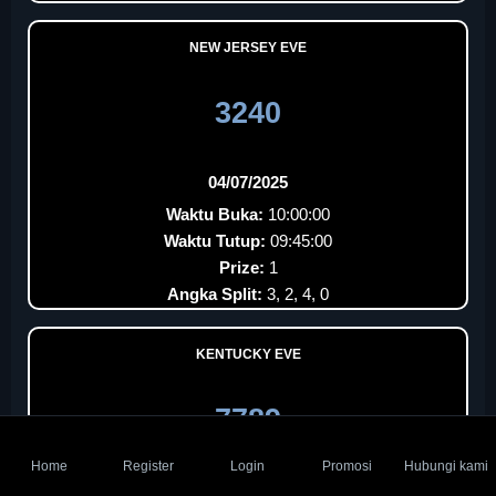
NEW JERSEY EVE
3240
04/07/2025
Waktu Buka:
10:00:00
Waktu Tutup:
09:45:00
Prize:
1
Angka Split:
3, 2, 4, 0
KENTUCKY EVE
7789
Home
Register
Login
Promosi
Hubungi kami
04/07/2025