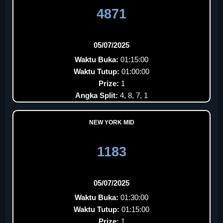
4871
05/07/2025
Waktu Buka:
01:15:00
Waktu Tutup:
01:00:00
Prize:
1
Angka Split:
4, 8, 7, 1
NEW YORK MID
1183
05/07/2025
Waktu Buka:
01:30:00
Waktu Tutup:
01:15:00
Prize:
1