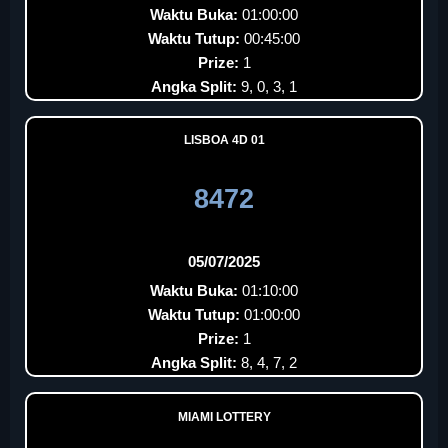
Waktu Buka:
01:00:00
Waktu Tutup:
00:45:00
Prize:
1
Angka Split:
9, 0, 3, 1
LISBOA 4D 01
8472
05/07/2025
Waktu Buka:
01:10:00
Waktu Tutup:
01:00:00
Prize:
1
Angka Split:
8, 4, 7, 2
MIAMI LOTTERY