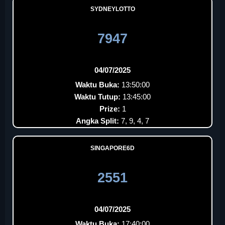
SYDNEYLOTTO
7947
04/07/2025
Waktu Buka:
13:50:00
Waktu Tutup:
13:45:00
Prize:
1
Angka Split:
7, 9, 4, 7
SINGAPORE6D
2551
04/07/2025
Waktu Buka:
17:40:00