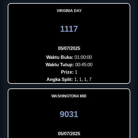
VIRGINIA DAY
1117
05/07/2025
Waktu Buka:
01:00:00
Waktu Tutup:
00:45:00
Prize:
1
Angka Split:
1, 1, 1, 7
WASHINGTON4 MID
9031
05/07/2025