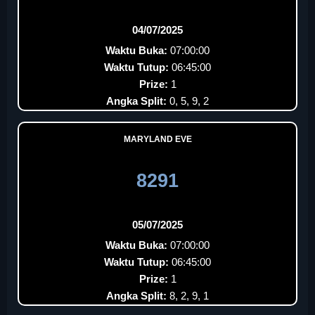
04/07/2025
Waktu Buka:
07:00:00
Waktu Tutup:
06:45:00
Prize:
1
Angka Split:
0, 5, 9, 2
MARYLAND EVE
8291
05/07/2025
Waktu Buka:
07:00:00
Waktu Tutup:
06:45:00
Prize:
1
Angka Split:
8, 2, 9, 1