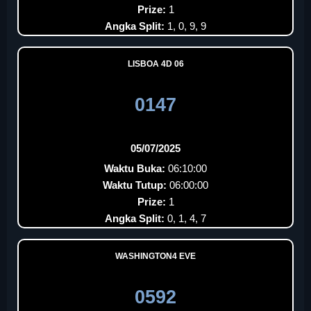
Prize:
1
Angka Split:
1, 0, 9, 9
LISBOA 4D 06
0147
05/07/2025
Waktu Buka:
06:10:00
Waktu Tutup:
06:00:00
Prize:
1
Angka Split:
0, 1, 4, 7
WASHINGTON4 EVE
0592