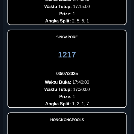
Waktu Tutup:
17:15:00
Prize:
1
Angka Split:
2, 5, 5, 1
SINGAPORE
1217
03/07/2025
Waktu Buka:
17:40:00
Waktu Tutup:
17:30:00
Prize:
1
Angka Split:
1, 2, 1, 7
HONGKONGPOOLS