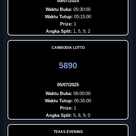
05/07/2025
Waktu Buka:
05:30:00
Waktu Tutup:
05:15:00
Prize:
1
Angka Split:
1, 5, 9, 2
CAMBODIA LOTTO
5890
05/07/2025
Waktu Buka:
06:00:00
Waktu Tutup:
05:35:00
Prize:
1
Angka Split:
5, 8, 9, 0
TEXAS EVENING