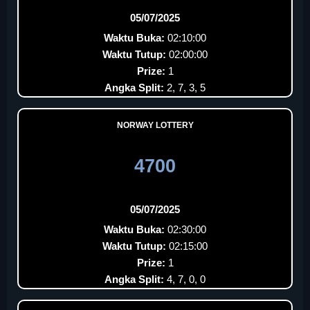
05/07/2025
Waktu Buka:
02:10:00
Waktu Tutup:
02:00:00
Prize:
1
Angka Split:
2, 7, 3, 5
NORWAY LOTTERY
4700
05/07/2025
Waktu Buka:
02:30:00
Waktu Tutup:
02:15:00
Prize:
1
Angka Split:
4, 7, 0, 0