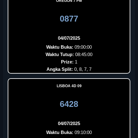
OREGON 7 PM
0877
04/07/2025
Waktu Buka:
09:00:00
Waktu Tutup:
08:45:00
Prize:
1
Angka Split:
0, 8, 7, 7
LISBOA 4D 09
6428
04/07/2025
Waktu Buka:
09:10:00