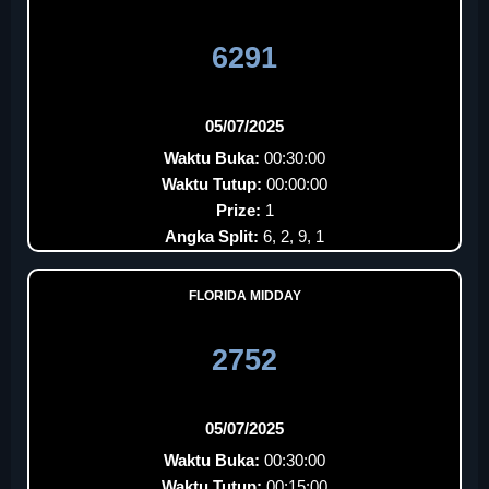
6291
05/07/2025
Waktu Buka:
00:30:00
Waktu Tutup:
00:00:00
Prize:
1
Angka Split:
6, 2, 9, 1
FLORIDA MIDDAY
2752
05/07/2025
Waktu Buka:
00:30:00
Waktu Tutup:
00:15:00