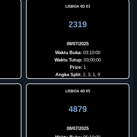
LISBOA 4D 03
2319
08/07/2025
Waktu Buka:
03:10:00
Waktu Tutup:
03:00:00
Prize:
1
Angka Split:
2, 3, 1, 9
LISBOA 4D 05
4879
08/07/2025