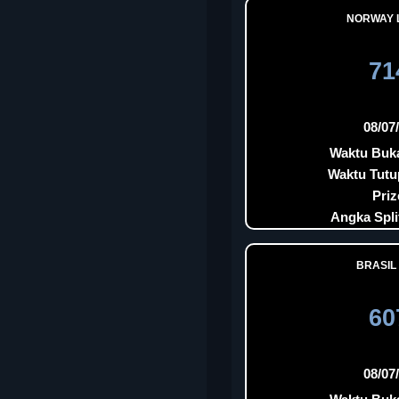
NORWAY 
71
08/07
Waktu Buk
Waktu Tutu
Priz
Angka Spli
BRASIL
60
08/07