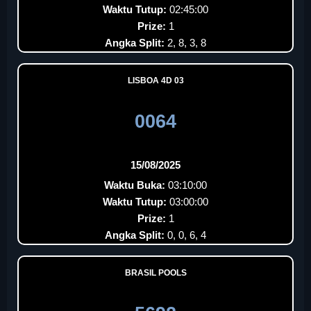
Waktu Tutup:
02:45:00
Prize:
1
Angka Split:
2, 8, 3, 8
LISBOA 4D 03
0064
15/08/2025
Waktu Buka:
03:10:00
Waktu Tutup:
03:00:00
Prize:
1
Angka Split:
0, 0, 6, 4
BRASIL POOLS