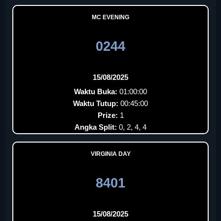
MC EVENING
0244
15/08/2025
Waktu Buka:
01:00:00
Waktu Tutup:
00:45:00
Prize:
1
Angka Split:
0, 2, 4, 4
VIRGINIA DAY
8401
15/08/2025