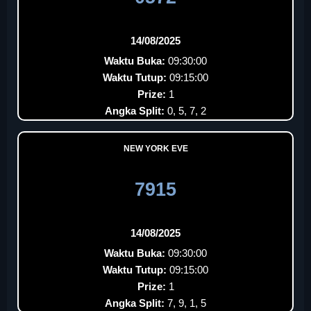
14/08/2025
Waktu Buka:
09:30:00
Waktu Tutup:
09:15:00
Prize:
1
Angka Split:
0, 5, 7, 2
NEW YORK EVE
7915
14/08/2025
Waktu Buka:
09:30:00
Waktu Tutup:
09:15:00
Prize:
1
Angka Split:
7, 9, 1, 5