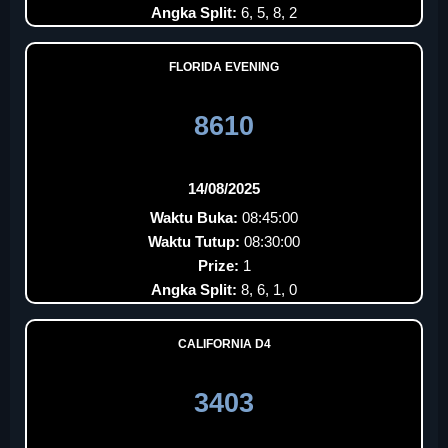
Angka Split:
6, 5, 8, 2
FLORIDA EVENING
8610
14/08/2025
Waktu Buka:
08:45:00
Waktu Tutup:
08:30:00
Prize:
1
Angka Split:
8, 6, 1, 0
CALIFORNIA D4
3403