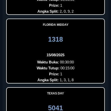
Prize:
1
Angka Split:
2, 0, 9, 2
FLORIDA MIDDAY
1318
15/08/2025
Waktu Buka:
00:30:00
Waktu Tutup:
00:15:00
Prize:
1
Angka Split:
1, 3, 1, 8
TEXAS DAY
5041