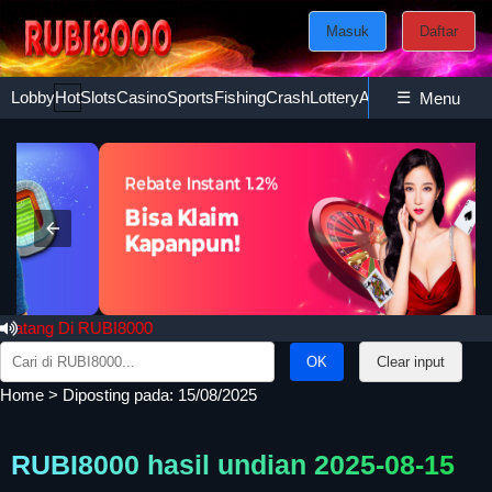
Masuk
Daftar
Lobby
Hot
Slots
Casino
Sports
Fishing
Crash
Lottery
Ayam
☰
Poker
Esport
Menu
ng Di RUBI8000
Search
Clear input
for:
Home
>
Diposting pada: 15/08/2025
RUBI8000 hasil undian 2025-08-15