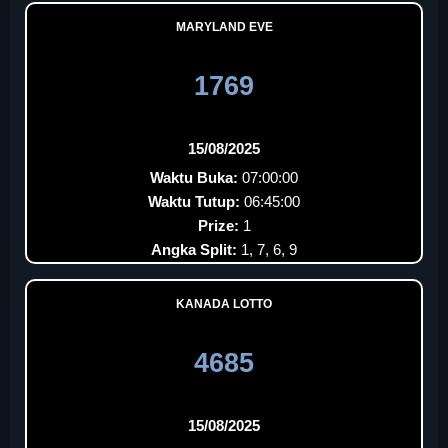
MARYLAND EVE
1769
15/08/2025
Waktu Buka:
07:00:00
Waktu Tutup:
06:45:00
Prize:
1
Angka Split:
1, 7, 6, 9
KANADA LOTTO
4685
15/08/2025