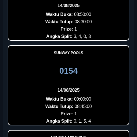
14/08/2025
Waktu Buka:
08:50:00
Waktu Tutup:
08:30:00
Prize:
1
Angka Split:
3, 4, 0, 3
SUNWAY POOLS
0154
14/08/2025
Waktu Buka:
09:00:00
Waktu Tutup:
08:45:00
Prize:
1
Angka Split:
0, 1, 5, 4