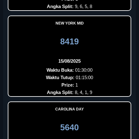
Angka Split:
9, 6, 5, 8
NEW YORK MID
8419
15/08/2025
Waktu Buka:
01:30:00
Waktu Tutup:
01:15:00
Prize:
1
Angka Split:
8, 4, 1, 9
CAROLINA DAY
5640