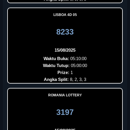
LISBOA 4D 05
8233
15/08/2025
Waktu Buka:
05:10:00
Waktu Tutup:
05:00:00
Prize:
1
Angka Split:
8, 2, 3, 3
ROMANIA LOTTERY
3197