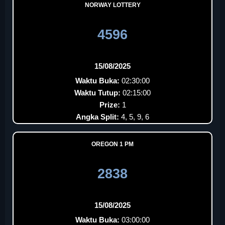
NORWAY LOTTERY
4596
15/08/2025
Waktu Buka:
02:30:00
Waktu Tutup:
02:15:00
Prize:
1
Angka Split:
4, 5, 9, 6
OREGON 1 PM
2838
15/08/2025
Waktu Buka:
03:00:00