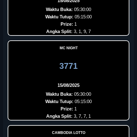
15/08/2025
Waktu Buka:
05:30:00
Waktu Tutup:
05:15:00
Prize:
1
Angka Split:
3, 1, 9, 7
MC NIGHT
3771
15/08/2025
Waktu Buka:
05:30:00
Waktu Tutup:
05:15:00
Prize:
1
Angka Split:
3, 7, 7, 1
CAMBODIA LOTTO