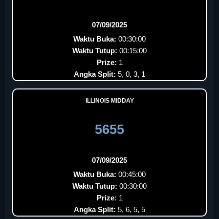
07/09/2025
Waktu Buka:
00:30:00
Waktu Tutup:
00:15:00
Prize:
1
Angka Split:
5, 0, 3, 1
ILLINOIS MIDDAY
5655
07/09/2025
Waktu Buka:
00:45:00
Waktu Tutup:
00:30:00
Prize:
1
Angka Split:
5, 6, 5, 5