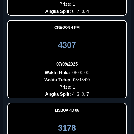
Prize:
1
Angka Split:
6, 7, 9, 4
OREGON 4 PM
4307
07/09/2025
Waktu Buka:
06:00:00
Waktu Tutup:
05:45:00
Prize:
1
Angka Split:
4, 3, 0, 7
LISBOA 4D 06
3178