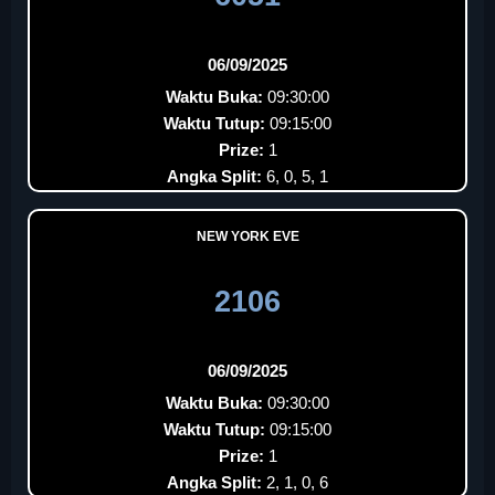
06/09/2025
Waktu Buka:
09:30:00
Waktu Tutup:
09:15:00
Prize:
1
Angka Split:
6, 0, 5, 1
NEW YORK EVE
2106
06/09/2025
Waktu Buka:
09:30:00
Waktu Tutup:
09:15:00
Prize:
1
Angka Split:
2, 1, 0, 6