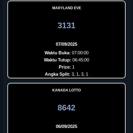
MARYLAND EVE
3131
07/09/2025
Waktu Buka:
07:00:00
Waktu Tutup:
06:45:00
Prize:
1
Angka Split:
3, 1, 3, 1
KANADA LOTTO
8642
06/09/2025