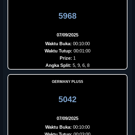
5968
07/09/2025
Waktu Buka:
00:10:00
Waktu Tutup:
00:01:00
Prize:
1
Angka Split:
5, 9, 6, 8
GERMANY PLUS5
5042
07/09/2025
Waktu Buka:
00:10:00
Waktu Tutup:
00:03:00