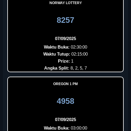
NORWAY LOTTERY
8257
07/09/2025
Waktu Buka:
02:30:00
Waktu Tutup:
02:15:00
Prize:
1
Angka Split:
8, 2, 5, 7
OREGON 1 PM
4958
07/09/2025
Waktu Buka:
03:00:00