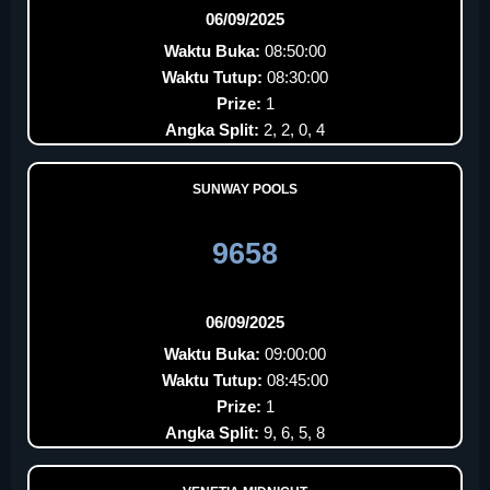
06/09/2025
Waktu Buka:
08:50:00
Waktu Tutup:
08:30:00
Prize:
1
Angka Split:
2, 2, 0, 4
SUNWAY POOLS
9658
06/09/2025
Waktu Buka:
09:00:00
Waktu Tutup:
08:45:00
Prize:
1
Angka Split:
9, 6, 5, 8