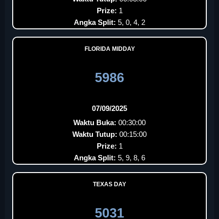
Prize:
1
Angka Split:
5, 0, 4, 2
FLORIDA MIDDAY
5986
07/09/2025
Waktu Buka:
00:30:00
Waktu Tutup:
00:15:00
Prize:
1
Angka Split:
5, 9, 8, 6
TEXAS DAY
5031