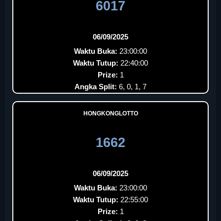
6017
06/09/2025
Waktu Buka:
23:00:00
Waktu Tutup:
22:40:00
Prize:
1
Angka Split:
6, 0, 1, 7
HONGKONGLOTTO
1662
06/09/2025
Waktu Buka:
23:00:00
Waktu Tutup:
22:55:00
Prize:
1