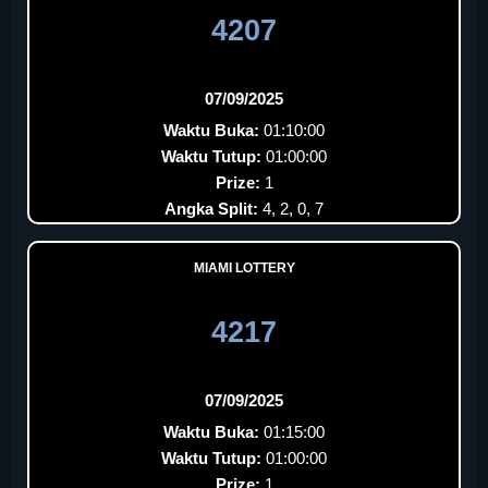
4207
07/09/2025
Waktu Buka:
01:10:00
Waktu Tutup:
01:00:00
Prize:
1
Angka Split:
4, 2, 0, 7
MIAMI LOTTERY
4217
07/09/2025
Waktu Buka:
01:15:00
Waktu Tutup:
01:00:00
Prize:
1