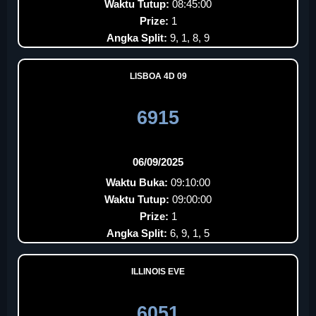
Waktu Tutup:
08:45:00
Prize:
1
Angka Split:
9, 1, 8, 9
LISBOA 4D 09
6915
06/09/2025
Waktu Buka:
09:10:00
Waktu Tutup:
09:00:00
Prize:
1
Angka Split:
6, 9, 1, 5
ILLINOIS EVE
6051