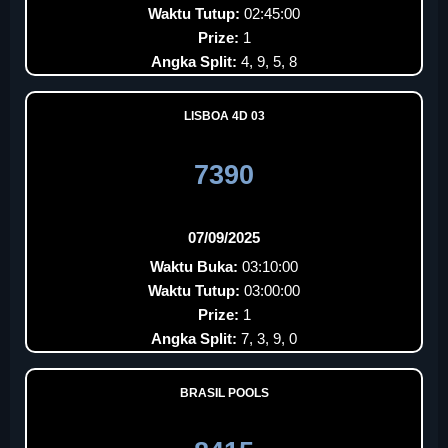
Waktu Tutup:
02:45:00
Prize:
1
Angka Split:
4, 9, 5, 8
LISBOA 4D 03
7390
07/09/2025
Waktu Buka:
03:10:00
Waktu Tutup:
03:00:00
Prize:
1
Angka Split:
7, 3, 9, 0
BRASIL POOLS